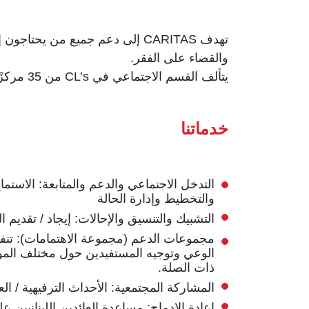
تهدف CARITAS إلى دعم جميع من 
والقضاء على الفقر.
يتألف القسم الاجتماعي في CL’s من 35 مركزًا اجتماعيًا تغطي جميع الأراضي اللبنانية ؛ حيث يتم تقديم خدمات اجتماعية مختلفة.
خدماتنا
التدخل الاجتماعي والدعم والمتابعة: الاستما
والتخطيط وإدارة الحالة
التشبيك والتنسيق والإحالات: إيجاد / تقديم 
مجموعات الدعم (مجموعة الاهتمامات): تنف
الوعي وتوجيه المستفيدين حول مختلف الموض
ذات الصلة.
المشاركة المجتمعية: الأحداث الترفيهية / ا
إعادة الإدماج: مساعدة العائدين اللبنانيين عل