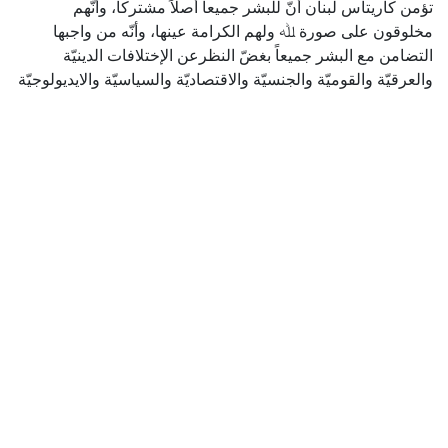
تؤمن كاريتاس لبنان أنّ للبشر جميعاً أصلاً مشتركاً، وأنّهم
مخلوقون على صورة ﷲ ولهم الكرامة عينها، وأنّه من واجبها
التضامن مع البشر جميعاً بغضّ النظرعن الإختلافات الدينيّة
والعرقيّة والقوميّة والجنسيّة والاقتصاديّة والسياسيّة والايديولوجيّة