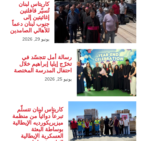
كاريتاس لبنان
تُسيّر قافلتين
إغاثيتين إلى
جنوب لبنان دعماً
للأهالي الصامدين
يونيو 29, 2026
رسالة أمل تتجسّد في
تخرّج إيليا إبراهيم خلال
احتفال المدرسة المختصة
يونيو 25, 2026
كاريتاس لبنان تتسلّم
تبرعاً دوائياً من منظمة
ميزيريكورديه الإيطالية
بوساطة البعثة
العسكرية الإيطالية