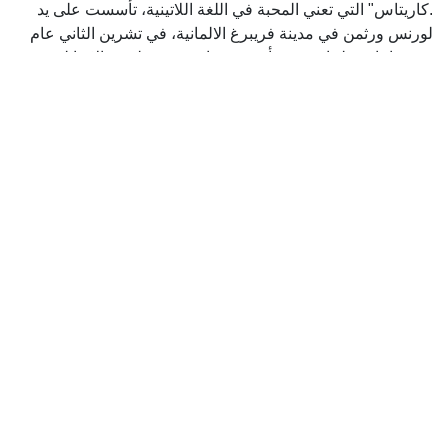
.كاريتاس" التي تعني المحبة في اللغة اللاتينية، تأسست على يد
لورنس ورثمن في مدينة فريبرغ الالمانية، في تشرين الثاني عام
١٨٩٧ اما في لبنان، فقد تأسست عام ١٩٧٢ على يد الاخ ايلي
معماري اليسوعي في مدينة صيدا الجنوبية بالتنسيق والتعاون مع
المطارنة المحليين
على مدى خمسة عقود متتالية، أوفت رابطة كاريتاس بالتزامها
وتعهدها تجاه المحتاج
بصماتنا
على الحياة التي