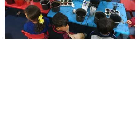
تعليم
في عام 2016 ، واصلت كاريتاس لبنان جهودها لدعم
الالتحاق بالمدارس والرسوم الدراسية ونفقات أطفال
الأسر الضعيفة.
بالإضافة إلى ذلك ، دعمت كاريتاس إعادة تأهيل المدارس
وتجديدها بهدف تحسين السلامة والصحة البيئية ، كما
عملت على توفير مساحات آمنة ومجهزة لتوفير الأنشطة
التعليمية والترفيهية.