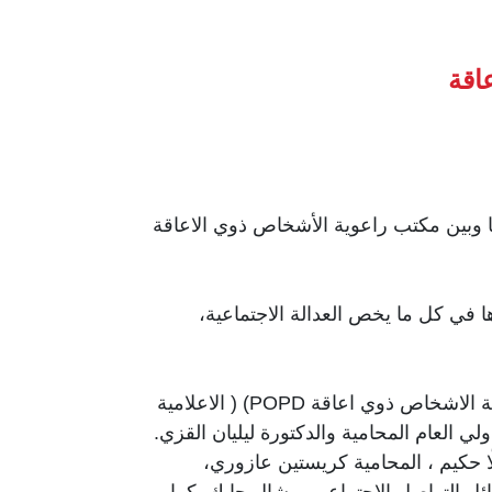
اقة
ا وبين مكتب راعوية الأشخاص ذوي الاعاقة
 في كل ما يخص العدالة الاجتماعية،
بعد الموافقة على بنود المذكرة وقّع كل من رئيس رابطة كاريتاس الاب ميشال عبود، ومنسقة مكتب راعوية الاشخاص ذوي اعاقة POPD) ( الاعلامية
ي العام المحامية والدكتورة ليليان القزي.
ا حكيم ، المحامية كريستين عازوري،
ل التواصل الاجتماعي ميشال حايك. كما