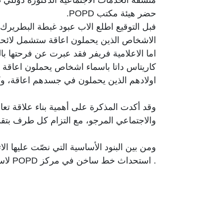
حضر هيئة مكتب POPD.
فبل التوقيع اطلع الاب عبود غبطة البطريرك
الاشخاص الذين يحملون اعاقة ستشمل لائحة ا
اما الاعلامية فريفر فقد عبرت عن فرحتها بال
كاريتاس داتا باسماء اشخاص يحملون اعاقة من
اولادهم الذين يحملون في جسدهم اعاقة، وك
وقد أكدت المذكرة على أهمية بناء علاقة تعا
والاجتماعي المرجو، مع التزام كل طرف بت
ومن بين البنود الأساسية التي نصّت عليها الات
. است
لبنان.
. توفير الأجهزة الطبية والمستلزمات اللاز
كاريتاس لبنان