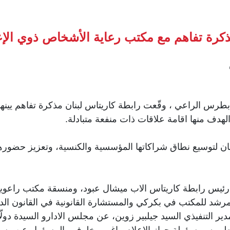
ذكرة تفاهم مع مكتب رعاية الأشخاص ذوي الإع
طرس الراعي ، وقّعت رابطة كاريتاس لبنان مذكرة تفاهم يينه
الهدف منها اقامة علاقات ذات منفعة متبادلة.
ان لتوسيع نطاق شراكاتها المؤسسية والكنسية، وتعزيز حضورها
مرشد للمكتب في بكركي والمستشارة القانونية في القانون الدول
ير التنفيذي السيد جيلبير زوين، عن مجلس الادارو السيدة دولّ
 طربيه، مسؤولة جهاز الاعلام ماغي مخلوف والمسؤول عن وسائ