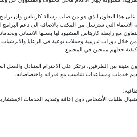
 على هذا التعاون الذي هو من صلب رسالة كاريتاس وان برامج 
لاسماء التي سترسل من المكتب بالاضافة الى دعم البرامج الت
تعاون مع رابطة كاريتاس المشهود لها بعملها الانساني وبخدمات
 خلال دورات تدريبية وحملات توعية في الرعايا والابرشيات لت
يفية جعلهم منتجين في المجتمع .
ون متينة بين الطرفين، ترتكز على الاحترام المتبادل والعمل ال
قديم خدمات ومساعدات تتناسب مع قدراته واختصاصاته.
فاقية:
حداث خط ساخن في مركز POPD لاستقبال طلبات الأشخاص ذوي إعاقة وتقديم الخدمات 
مة لتسهيل وتمكين ومساعدة الأشخاص ذوي إعاقة.