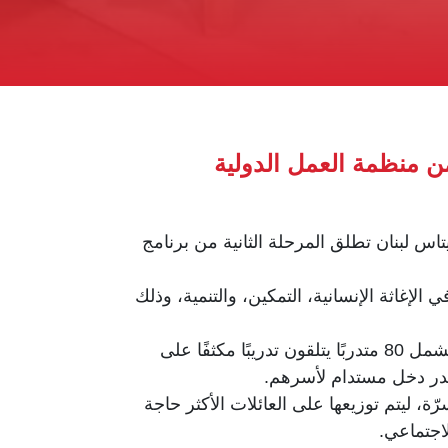
من منظمة العمل الدولية
تاس لبنان تطلق المرحلة الثانية من برنامج
لإغاثة الإنسانية، التمكين، والتنمية، وذلك
يستهدف المشروع منطقتي فرن الشباك في جبل لبنان وزغرتا في الشمال، حيث يمتد على مدى شهرين ويشمل 80 متدربًا يتلقون تدريبًا مكثفًا على
صدر دخل مستدام لأسرهم.
 تتضمن بطانيات وأغطية أسرّة، ليتم توزيعها على العائلات الأكثر حاجة
اجتماعي.