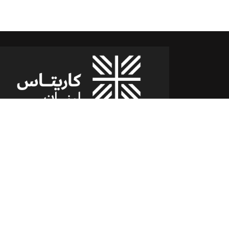
شارع الدكتور يوسف حجار مقر كاريتاس
سن الفيل -القلعة - لبنان
للمساعدة أو الخدمة :
اتصل بنا على : 79173085
(From 8am till 2pm)
تابعنا