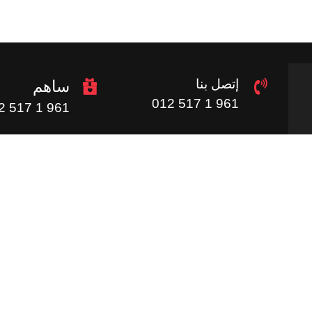
إتصل بنا
ساهم
961 1 517 012
961 1 517 012
روابط مفيدة
الرئيسية
ساهم
و
الصور
الموردين