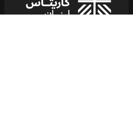
شارع الدكتور يوسف حجار مقر كاريتاس
سن الفيل -القلعة - لبنان
للمساعدة أو الخدمة :
اتصل بنا على : 79173085
(From 8am till 2pm)
تابعنا
إتصل بنا
961 1 517 012