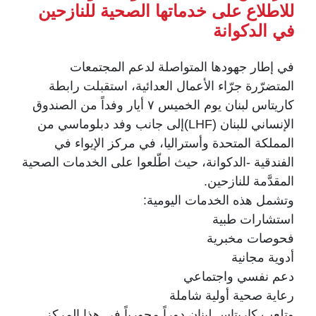
للاطلاع على خدماتها الصحية للنازحين
في الدكوانة
في إطار جهودها المتواصلة لدعم المجتمعات
المتضرّرة جرّاء الأعمال العدائية، استقبلت رابطة
كاريتاس لبنان يوم الخميس ٧ أيار وفداً من الصندوق
الإنساني للبنان (LHF)إلى جانب وفد دبلوماسي من
المملكة المتحدة وأستراليا، في مركز الإيواء في
الفندقية -الدكوانة، حيث اطّلعوا على الخدمات الصحية
المقدَّمة للنازحين.
وتشمل هذه الخدمات اليومية:
استشارات طبية
فحوصات مخبرية
أدوية مجانية
دعم نفسي واجتماعي
رعاية صحية أولية شاملة
وتلعب كاريتاس لبنان دوراً محورياً في هذا المركز