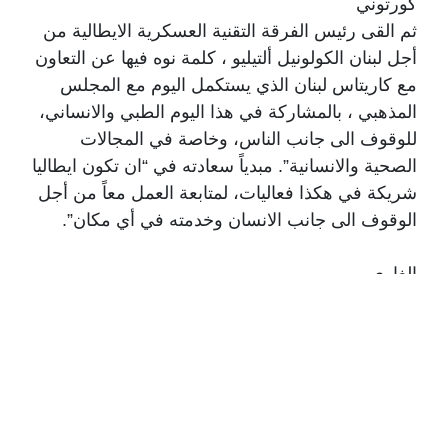
كورتوني
ثم القى رئيس الفرقة التقنية العسكرية الايطالية من
أجل لبنان الكولونيل ألتيليو ، كلمة نوه فيها عن التعاون
مع كاريتاس لبنان الذي يستكمل اليوم مع المجلس
المذهبي ، بالمشاركة في هذا اليوم الطبي والانساني،
للوقوف الى جانب الناس، وخاصة في المجالات
الصحية والانسانية”. مبدياً سعادته في “ان تكون ايطاليا
شريكة في هكذا فعاليات، لمتابعة العمل معاً من أجل
الوقوف الى جانب الانسان وخدمته في أي مكان”.
الغاوي
بعد ذلك، ألقى كلمة رابطة كاريتاس لبنان الاب سمير
الغاوي ممثلاً رئيس الرابطة الاب ميشال عبود، قائلا:
“نلتقي اليوم في مناسبةٍ جامعة عنوانها الخير والكرامة
الإنسانية، في يومٍ طبيٍّ إنسانيّ نُجدّد فيه إيماننا بأن
الصحة حقّ للجميع، والخدمة رسالة تتجاوز الحدود
والانتماءات. ويشرّفنا أن يكون هذا النشاط ثمرة