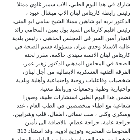
شارك في هذا اليوم الطبي، الاب سمير غاوي ممثلا
رئيس رابطة كاريتاس لبنان الاب ميشال عبود ،
الدكتور نزيه ابو شاهين ممثلا الشيخ سامي ابو المنى،
رئيس اقليم كاريتاس السيد بول يمين، المحامي رائد
النجار أمين السر في المجلس المذهبي ، رئيس بلدية
عاليه الاستاذ وجدي مراد، مسؤولة قسم الصحة في
كاريتاس لبنان الانسة سيندي حاكمة، مقرر لجنة
الصحة في المجلس المذهبي الدكتور زهير عمر،
الفرقة التقنية العسكرية الايطالية من أجل لبنان،
شخصيات وفاعليات روحية واجتماعية وأهلية وبلدية
واختيارية وطبية وجمعيات وروابط معنية.
تضمن هذا اليوم الطبي استشارات طبية، وصورا
شعاعية مع اطباء متخصصين في الطب العام ، غدد
وسكري وكلى ، طب نسائي، اطفال، قلب وشرايين،
جراحة عامة، جراحة عظام، بالاضافة الى تأمين
الفحوصات المخبرية وتوزيع ادوية. وقد استفاد 313
شخصا من هذه الخدمات قدموا من البلدات المجاورة