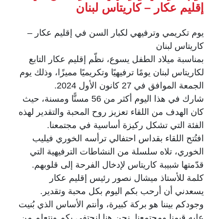
إقليم عكار – كاريتاس لبنان
يوم تكريمي وترفيهي لكبار السن في إقليم عكار –
كاريتاس لبنان
بمناسبة ميلاد الطفل يسوع، نظّم إقليم عكار التابع
لكاريتاس لبنان يومًا ترفيهيًا وتكريميًا مميزًا، وذلك يوم
الجمعة الموافق في 27 كانون الأول 2024.
شارك في هذا اليوم أكثر من 56 مسنًّا ومسنة، حيث
كان الهدف من اللقاء تعزيز روح المحبة والتقدير لهذه
الفئة التي تشكل ركيزة أساسية في مجتمعنا.
افتُتح اللقاء بقداس احتفالي ترأسه الخوري فيليب
الخوري، تلاه سلسلة من النشاطات الترفيهية التي
قدّمتها شبيبة كاريتاس لإدخال الفرحة إلى قلوبهم.
كلمة للأستاذ ميشال نصور رئيس إقليم عكار
يسعدني أن أرحب بكم اليوم بكل محبة وتقدير.
وجودكم بيننا هو بركة كبيرة، وأنتم الأساس الذي بُنيت
عليه قيمنا ومجتمعنا. نحن هنا لنحتفي بكم ونتعلم من