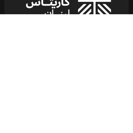
شارع الدكتور يوسف حجار مقر كاريتاس
سن الفيل -القلعة - لبنان
للمساعدة أو الخدمة :
اتصل بنا على : 79173085
(From 8am till 2pm)
تابعنا
إتصل بنا
961 1 517 012