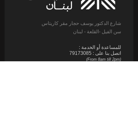
شارع الدكتور يوسف حجار مقر كاريتاس
سن الفيل -القلعة - لبنان
للمساعدة أو الخدمة :
اتصل بنا على : 79173085
(From 8am till 2pm)
تابعنا
إتصل بنا
961 1 517 012
ساهم