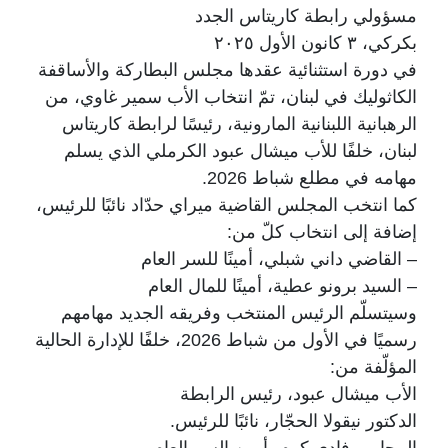
مسؤولي رابطة كاريتاس الجدد
بكركي، ٣ كانون الأول ٢٠٢٥
في دورة استثنائية عقدها مجلس البطاركة والأساقفة
الكاثوليك في لبنان، تمّ انتخاب الأب سمير غاوي، من
الرهبانية اللبنانية المارونية، رئيسًا لرابطة كاريتاس
لبنان، خلفًا للأب ميشال عبود الكرملي الذي يسلم
مهامه في مطلع شباط 2026.
كما انتخب المجلس القاضية ميراي حدّاد نائبًا للرئيس،
إضافة إلى انتخاب كلّ من:
– القاضي داني شبلي، أمينًا للسر العام
– السيد برونو عطية، أمينًا للمال العام
وسيتسلّم الرئيس المنتخب وفريقه الجديد مهامهم
رسميًا في الأول من شباط 2026، خلفًا للإدارة الحالية
المؤلّفة من:
الأب ميشال عبود، رئيس الرابطة
الدكتور نيقولا الحجّار، نائبًا للرئيس.