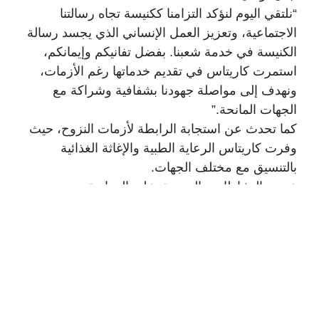
“نلتقي اليوم لنؤكد التزامنا ككنيسة تجاه رسالتنا
الاجتماعية، وتعزيز العمل الإنساني الذي يجسد رسالة
الكنيسة في خدمة شعبنا. بفضل تفانيكم وإيمانكم،
استمرت كاريتاس في تقديم خدماتها رغم الأزمات،
ونهدف إلى مواصلة جهودنا بشفافية وشراكة مع
الجهات المانحة.”
كما تحدث عن استجابة الرابطة لأزمات النزوح، حيث
وفرت كاريتاس الرعاية الطبية والإغاثة الغذائية
بالتنسيق مع مختلف الجهات.
عرض النشاطات والتصديق على الموازنة
قدم أمين المال، السيد نديم نادر، عرضًا لموازنة عام
2025، تلاه المحامي فادي كرم، أمين السر العام،
الذي استعرض النشاطات التي قامت بها الرابطة منذ
بداية العام وحتى نهاية أيلول 2024. في ختام الجلسة،
صادقت الجمعية العمومية بالأكثرية على الموازنة
الجديدة، مما يعكس توافق الأعضاء على الاستمرار