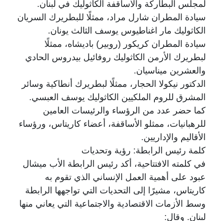
لمجلس البطاركة والأساقفة الكاثوليك في لبنان.
سيادة المطران شارل مراد، ممثلًا للبطريرك السريان
الكاثوليك مار اغناطيوس يوسف الثالث يونان.
سيادة المطران كريكور (روبير) باديشاه، ممثلًا
لبطريرك الأرمن الكاثوليك روفائيل بيدروس الحادي
والعشرين ميناسيان.
الدكتور نيكولا الحجار، ممثلًا لبطريرك أنطاكية وسائر
المشرق للروم الملكيين الكاثوليك يوسف العبسي.
كما حضر عدد من الرؤساء والرئيسات العامين
للرهبانيات، ممثلو الأساقفة، أعضاء كاريتاس، ورؤساء
الأقاليم والإداريين.
كلمة رئيس الرابطة: رؤية وتحديات
في كلمته الافتتاحية، أكد رئيس الرابطة الأب ميشال
عبود على أهمية العمل الإنساني الذي تقوم به
كاريتاس، مشيرًا إلى التحديات التي تواجهها الرابطة
وسط الأزمات الاقتصادية والاجتماعية التي يعاني منها
لبنان. وقال: