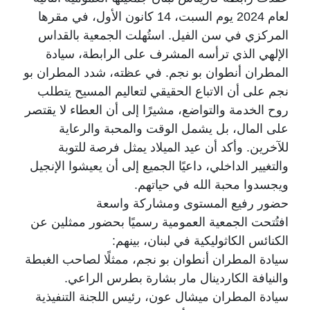
لعام 2024 يوم السبت، 14 كانون الأول، في مقرها
المركزي في سن الفيل. استُهلت الجمعية بالقداس
الإلهي الذي ترأسه المشرف على الرابطة، سيادة
المطران أنطوان بو نجم. في عظته، شدد المطران بو
نجم على أن الاتباع الحقيقي لتعاليم المسيح يتطلب
روح الخدمة والتواضع، مشيرًا إلى أن العطاء لا يقتصر
على المال، بل يشمل الوقت والمحبة والرعاية
للآخرين. وأكد أن عيد الميلاد يمثل فرصة للتوبة
والتغيير الداخلي، داعيًا الجميع إلى أن يعيشوا الإنجيل
ويجسدوا محبة الله في حياتهم.
حضور رفيع المستوى ومشاركة واسعة
افتُتحت الجمعية العمومية رسميًا بحضور ممثلين عن
الكنائس الكاثوليكية في لبنان، بينهم:
سيادة المطران أنطوان بو نجم، ممثلًا لصاحب الغبطة
والنيافة الكاردينال مار بشارة بطرس الراعي.
سيادة المطران ميشال عون، رئيس اللجنة التنفيذية