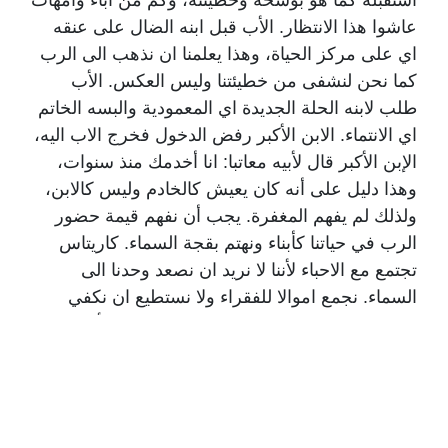
استقبله كما هو بوسخه وخطيئته، وكم من آباء وأمهات
عاشوا هذا الانتظار. الأب قبل ابنه الضال على عنقه
اي على مركز الحياة، وهذا يعلمنا ان نذهب الى الرب
كما نحن لنشفى من خطيئتنا وليس العكس. الأب
طلب لابنه الحلة الجديدة اي المعمودية والبسه الخاتم
اي الانتماء. الابن الأكبر رفض الدخول فخرج الاب اليه،
الإبن الأكبر قال لأبيه معاتبا: انا أخدمك منذ سنوات،
وهذا دليل على أنه كان يعيش كالخادم وليس كالابن،
ولذلك لم يفهم المغفرة. يجب أن نفهم قيمة حضور
الرب في حياتنا كأبناء ونهتم بقجة السماء. كاريتاس
تجتمع مع الاحباء لأننا لا نريد ان نصعد وحدنا الى
السماء. نجمع اموالا للفقراء ولا نستطيع ان نكفي
الجميع، ولكننا نعطي كل ما لدينا كما تفعل الأم وكما
يفعل الأب. لذلك أشكر لكم جميعا في هذا الاقليم
عملكم وحضوركم، ونقول لكم إننا إلى جانبكم،
وسنبقى يدا واحدة كما كنا على مدى ٥٣ سنة ودائما
ببركة الرب”.