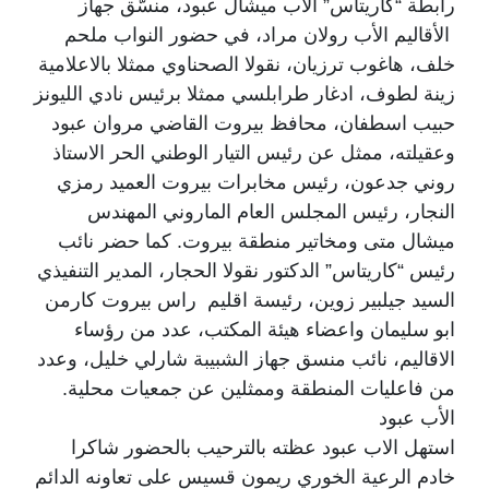
رابطة “كاريتاس” الاب ميشال عبود، منسّق جهاز
الأقاليم الأب رولان مراد، في حضور النواب ملحم
خلف، هاغوب ترزيان، نقولا الصحناوي ممثلا بالاعلامية
زينة لطوف، ادغار طرابلسي ممثلا برئيس نادي الليونز
حبيب اسطفان، محافظ بيروت القاضي مروان عبود
وعقيلته، ممثل عن رئيس التيار الوطني الحر الاستاذ
روني جدعون، رئيس مخابرات بيروت العميد رمزي
النجار، رئيس المجلس العام الماروني المهندس
ميشال متى ومخاتير منطقة بيروت. كما حضر نائب
رئيس “كاريتاس” الدكتور نقولا الحجار، المدير التنفيذي
السيد جيلبير زوين، رئيسة اقليم راس بيروت كارمن
ابو سليمان واعضاء هيئة المكتب، عدد من رؤساء
الاقاليم، نائب منسق جهاز الشبيبة شارلي خليل، وعدد
من فاعليات المنطقة وممثلين عن جمعيات محلية.
الأب عبود
استهل الاب عبود عظته بالترحيب بالحضور شاكرا
خادم الرعية الخوري ريمون قسيس على تعاونه الدائم