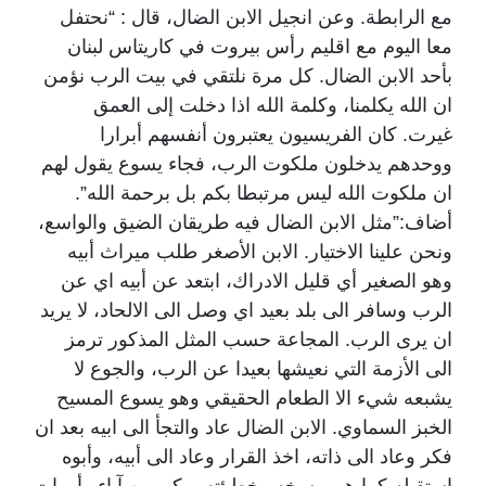
مع الرابطة. وعن انجيل الابن الضال، قال : “نحتفل
معا اليوم مع اقليم رأس بيروت في كاريتاس لبنان
بأحد الابن الضال. كل مرة نلتقي في بيت الرب نؤمن
ان الله يكلمنا، وكلمة الله اذا دخلت إلى العمق
غيرت
.
كان الفريسيون يعتبرون أنفسهم أبرارا
ووحدهم يدخلون ملكوت الرب، فجاء يسوع يقول لهم
ان ملكوت الله ليس مرتبطا بكم بل برحمة الله”
.
أضاف:”مثل الابن الضال فيه طريقان الضيق والواسع،
ونحن علينا الاختيار. الابن الأصغر طلب ميراث أبيه
وهو الصغير أي قليل الادراك، ابتعد عن أبيه اي عن
الرب وسافر الى بلد بعيد اي وصل الى الالحاد، لا يريد
ان يرى الرب. المجاعة حسب المثل المذكور ترمز
الى الأزمة التي نعيشها بعيدا عن الرب، والجوع لا
يشبعه شيء الا الطعام الحقيقي وهو يسوع المسيح
الخبز السماوي. الابن الضال عاد والتجأ الى ابيه بعد ان
فكر وعاد الى ذاته، اخذ القرار وعاد الى أبيه، وأبوه