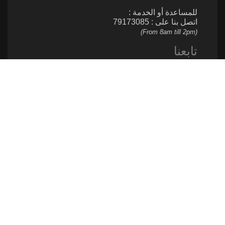
للمساعدة أو الخدمة :
اتصل بنا على : 79173085
(From 8am till 2pm)
تابعنا
إتصل بنا
961 1 517 012
ساهم
961 1 517 012
info@caritas.org.lb
executive@caritas.org.lb
communication@caritas.org.lb
روابط مفيدة