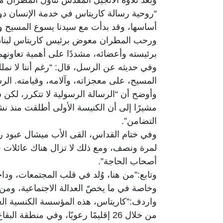
“روحية رسالة كاريتاس في خدمة الإنسان دون 
أساسها، وقد بدأت مع سيدنا يسوع المسيح وا
ورحب المطران معوض برئيس كاريتاس لبنان الأ
برئيسته وأعضائه، مشددًا على أهمية تعاونهم 
وفي حديثه عن الرسل، قال: “رغم أننا لا نملك
المسيح، على معجزاته، وآلامه، وقيامته. ال
وأوضح أن “الرسالة الرسولية لا تتكرر، لكن 
مشيرًا إلى أن الكنيسة الأولى أطلقت منذ 
التضامن”.
وفي ختام القداس، القى الأب ميشال عبود ر
لمرة ونصف، ومع ذلك لا تزال هناك عائلات ف
أصحاب الحاجة”.
وتابع:”من هنا، وُلد في قلب المجتمعات، وداخ
وخاصة في ما يخصّ العدالة الاجتماعية، ومن 
من خلال 26 إقليمًا رعويًا، وفي منطقة البقاع من خلال 6 أقاليم، ومن ضمنها إقليم البقاع الأوسط.