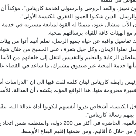
تمييز، والبُعد الروحي والرسولي لخدمة كاريتاس”، مؤكداً أن 
لرسل، الذين شكلوا العمود الفقري للكنيسة الأولى”.
ب ميشال عبود، متمنيًا له القوة لمتابعة مسيرته في خدمة الإ
مع الهيئات كافة للقيام برسالتهم بمحبة.
 تفاصيل وافية عن حياة جميع الرسل، نعلم أنهم أتوا من بيئات 
رسل نقلوا الإيمان، وكل جيل يتعرف على المسيح من خلال شهاد
سلطان الرعاية والتعليم والتقديس انتقل إلى خلفائهم من الأساق
نشأتها خدمة المحبة عبر صندوق مشترك، ما ساعد في القضاء عل
ئيس رابطة كاريتاس لبنان كلمة لفت فيها الى ان “الدراسات
قيرة محرومة منها. هذا الواقع المؤلم يكشف أن العدالة، للأس
ل الكنيسة، أشخاص نذروا أنفسهم ليكونوا أداة عدالة الله، ينفّ
بينهم رسالة كاريتاس”.