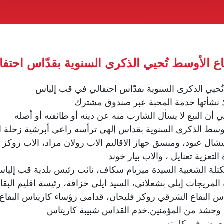
بقاع الأوسط تُحيي الذكرى السنوية بقدّاس احت
 تُحيي الذكرى السنوية بقدّاس احتفالي في قب إلياس
ذ نشأتها خدمة المحبة عبر صندوق مشترك
شي أن النبع لا يسأل الشارب منه عن دينه أو طائفته أو أصله
الأوسط الذكرى السنوية بقداس إلهي ترأسه راعي أبرشية زحلة 
ال عبود، ومنسق جهاز الاقاليم الاب رولان مراد، الاب روكز ا
عزية تعنايل ، والاب بيار خوند
لة الشعبية السيدة ميريام سكاف، نائب رئيس بلدية قب إلياس 
لمريجات إيلي بشعلاني، السيد ايلي خزاقة، رئيسة اقليم البقا
اس البقاع الشرقي روكز فليحان، قدامى رؤساء كاريتاس البقا
ة وحشد من المؤمنين.خدم القداس شبيبة كاريتاس
 معوض في كلمته