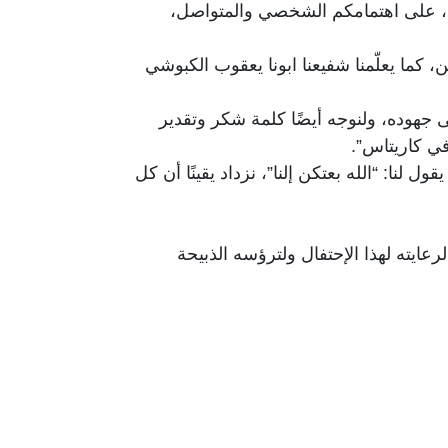
نا، على اهتمامكم الشخصي والمتواصل،
 كما يعلّمنا شفيعنا ابونا يعقوب الكبوشي
ى جهوده، ولنوجه أيضًا كلمة شكر وتقدير
في كاريتاس”.
لنا: “الله بعتكن إلنا”، نزداد يقينًا أن كل
يته لهذا الإحتفال ولترؤسه الذبيحة
هت بالشكر ايضا لجميع الحاضرين من
تمرار ولمحاربة الفقر ودعم المشاريع
بقيت كاريتاس صامدة الى جانب كل محتاج