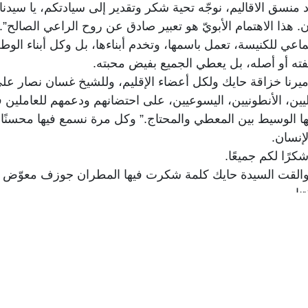
 منسق الاقاليم، نوجّه تحية شكر وتقدير إلى سيادتكم، يا سيد
. هذا الاهتمام الأبويّ هو تعبير صادق عن روح الراعي الصالح”.
ي للكنيسة، تعمل باسمها، وتخدم أبناءها، بل وكل أبناء الوطن،
ئفته أو أصله، بل يعطي الجميع بفيض محبته.
ة ميرنا خزاقة حايك ولكل أعضاء الإقليم، وللشيخ غسان نصار عل
مليين، الأنطونيين، اليسوعيين، على احتضانهم ودعمهم للعاملين 
ا الوسيط بين المعطي والمحتاج.” وكل مرة نسمع فيها محسنًا يقول 
لإنسان.
شكرًا لكم جميعًا.
والقت السيدة حايك كلمة شكرت فيها المطران جوزف معوّض لرعا
نا.
ي ميشال عبود، وبمنسق جهاز لأقاليم الأب رولان مراد ، وتوج
ليل لدعمكم لهذه المؤسسة العريقة العالمية وهو أكبر دليل للاس
 قدر الامكانيات بالرغم من كل الظروف من كورونا حتى اليوم 
 بتبرعاتكم وأهم شي محبتكم.
ت لمساعدتنا عند حاجتنا وفي أقصى الظروف الإقتصادية”.