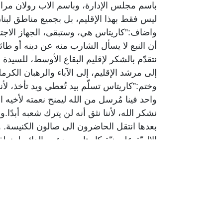
باسم مجلس الإدارة، وباسم الاب رولان مراد
ليس فقط بهذا الإقليم، بل بجميع مناطق لبنان
واضاف:”كاريتاس هي، وستبقى، الجهاز الاجتماع
أن النبع لا يسأل الشارب منه عن دينه أو طا
نتقدّم بالشكر لإقليم البقاع الأوسط، للسيد
إلى مرشد الإقليم، إلى الآباء والرهبان الكر
وختم:”كاريتاس تسلّم بيد تُعطي ويد تأخذ، لأنه
واحد فينا مُرسل من الله ليمنح نعمته لأخيه ا
نشكر الله، لأننا نثق أنه لن يترك شعبه أبدًا.و
بعدها انتقل الحاضرون الى صالون الكنيسة. 
الإلهيّة على نيّة كاريتاس ودعمه الدائم لمنطقت
كما رحبت برئيس كاريتاس لبنان الأب الكرمل
فعاليات سياسية واجتماعية.
ولفتت الى ان “وجود الجميع اليوم هو أكبر د
الخاصة بالصحة والتقديمات الاجتماعية على
ومهجر ومشرد بمساعدتكم السخيّة، بسندكم،
وتابعت:” بدعمكم نستمر، واشكر كل يد امتد