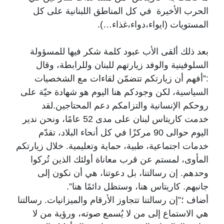
الحرب الأخيرة في كل المناطق اللبنانية على كل
المستويات (ايواء،دواء،غذاء…).
بعد ذلك ألقى الأب عبود كلمة شكر فيها للمسؤولة
السلوفينية والوفد زيارتهم للبنان وللرابطة، وقال
:”أفهم أن زيارتكم تتضمّن لقاءات مع الشخصيات
السياسية، لكن وجودكم هنا اليوم هو شهادة حيّة على
روحكم الإنسانية والتزامكم دعم المحتاجين.لقد
خدمت كاريتاس لبنان على مدى 52 عامًا، ونحن ندير
اليوم حوالى 90 مركزًا في كل أنحاء البلاد، تقدّم
خدمات اجتماعية، طبية، حماية وتعليمية. خلال زيارتكم
المأوى، لمستم عن قرب معاناة أولئك الذين تُركوا
وحدهم. إن رسالتنا، بل دعوتنا، هي أن نكون إلى
جانبهم. كاريتاس هنا، وستظل دائمًا هنا”.
أضاف ؛”إن رسالتنا تتجاوز الأرقام والميزانيات. رسالتنا
هي الاستماع إلى من لا يُسمع صوته، ورؤية من لا