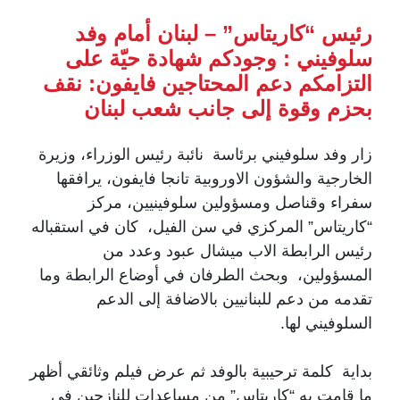
رئيس “كاريتاس” – لبنان أمام وفد
سلوفيني : وجودكم شهادة حيّة على
التزامكم دعم المحتاجين فايفون: نقف
بحزم وقوة إلى جانب شعب لبنان
زار وفد سلوفيني برئاسة نائبة رئيس الوزراء، وزيرة
الخارجية والشؤون الاوروبية تانجا فايفون، يرافقها
سفراء وقناصل ومسؤولين سلوفينيين، مركز
“كاريتاس” المركزي في سن الفيل، كان في استقباله
رئيس الرابطة الاب ميشال عبود وعدد من
المسؤولين، وبحث الطرفان في أوضاع الرابطة وما
تقدمه من دعم للبنانيين بالاضافة إلى الدعم
السلوفيني لها.
بداية كلمة ترحيبية بالوفد ثم عرض فيلم وثائقي أظهر
ما قامت به “كاريتاس” من مساعدات للنازحين في