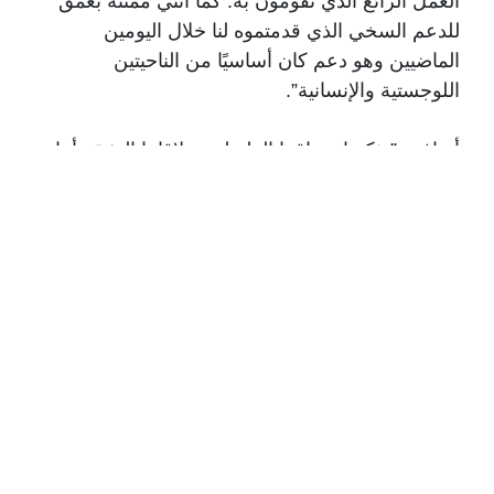
العمل الرائع الذي تقومون به. كما أنني ممتنة بعمق
للدعم السخي الذي قدمتموه لنا خلال اليومين
الماضيين وهو دعم كان أساسيًا من الناحيتين
اللوجستية والإنسانية”.
أضافت:”تذكرنا صداقتنا الطويلة وعلاقاتنا الوثيقة أننا
مرتبطون بأكثر من مجرد الجغرافيا. نحن متّحدون
بالتزام مشترك بالسلام والتضامن ورفاهية مجتمعاتنا.
رسالتي اليوم وغدًا واضحة: نحن نقف بحزم إلى جانب
شعب لبنان. في منطقة لا يكون فيها السلام دائمًا أمرًا
مسلمًا به، نأمل أن نشهد بزوغ فجر حقبة جديدة تتميز
بالدعم المتبادل، والتقدم الاقتصادي، وتجدد الأمل. لقد
تجسد هذا الالتزام بوضوح خلال زيارتنا إلى مأوى
للنساء والأطفال الذين عانوا ويلات العنف. إن رؤية
معاناتهم أمر مؤلم، لكن في الوقت ذاته، من المشجّع
للغاية رؤية الأمان والرعاية والسلام الداخلي الذي
بدأوا في استعادته. بصفتي شخصية قضت جزءًا كبيرًا