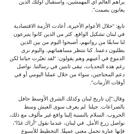
يراهم العالم اي المهمشين، واستقبال أولئك الذين
يعانون بصمت”.
تابع: “خلال الأعوام الأخيرة، أعادت الأزمة الاقتصادية
في لبنان تشكيل الواقع. كثر من الذين كانوا يتبرعون
لنا سابقًا من رواتبهم، أصبحوا اليوم من بين الذين
يطلبون دعمنا. كنا ننتظر مساهماتهم، واليوم نرى
الدموع في أعينهم وهم يقولون: “لقد تغيّرت حياتنا لكن
رغم هذه التحديات، نبقى ثابتين في رسالتنا. نواصل
دعم المحتاجين، سواء من خلال عملنا اليومي أو في
أوقات الأزمات”.
وقال:”إن تاريخ لبنان وكذلك الشرق الأوسط حافل
بالصراعات. جيلنا لم يعرف سوى العيش وسط
الحروب. السلام بالنسبة إلينا واقع غير مألوف مع ذلك،
نواصل زرع الأمل. في لبنان، عندما نقول “أراك غدًا”،
فإنها عبارة تحمل معنى عميقًا. التخطيط للأسبوع