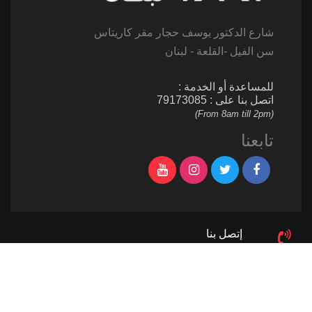
شارع الدكتور يوسف حجار مقر كاريتاس
سن الفيل -القلعة - لبنان
للمساعدة أو الخدمة :
اتصل بنا على : 79173085
(From 8am till 2pm)
تابعنا
إتصل بنا
961 1 517 012
ساهم
961 1 517 012