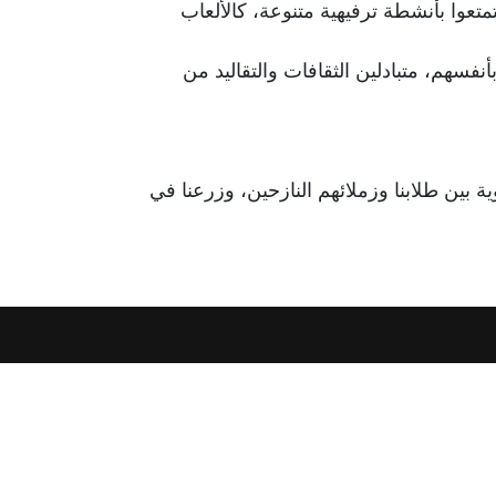
عوا بأنشطة ترفيهية متنوعة، كالألعاب
نفسهم، متبادلين الثقافات والتقاليد من
ية بين طلابنا وزملائهم النازحين، وزرعنا في
info@caritas.org.lb
executive@caritas.org.lb
communication@caritas.org.lb
الإشتراك