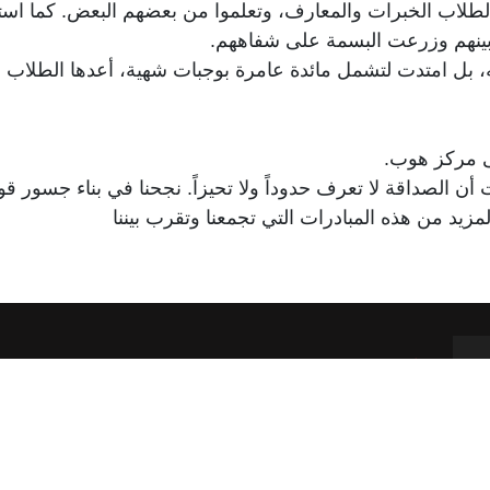
لطلاب الخبرات والمعارف، وتعلموا من بعضهم البعض. كما استمت
بينهم وزرعت البسمة على شفاههم.
ه، بل امتدت لتشمل مائدة عامرة بوجبات شهية، أعدها الطلاب بأ
لى مركز هوب.
 أن الصداقة لا تعرف حدوداً ولا تحيزاً. نجحنا في بناء جسور قو
مزيد من هذه المبادرات التي تجمعنا وتقرب بيننا
إتصل بنا
ساهم
961 1 517 012
961 1 517 012
روابط مفيدة