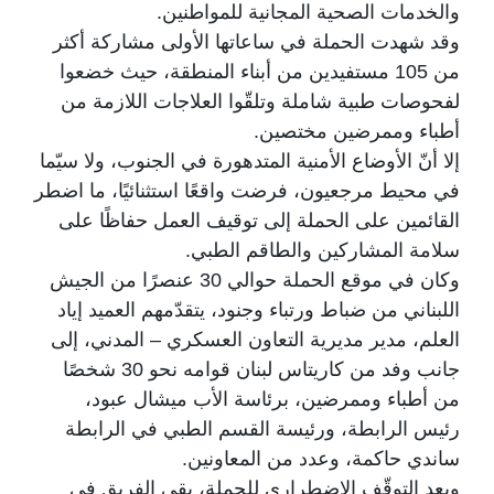
والخدمات الصحية المجانية للمواطنين.
وقد شهدت الحملة في ساعاتها الأولى مشاركة أكثر
من 105 مستفيدين من أبناء المنطقة، حيث خضعوا
لفحوصات طبية شاملة وتلقّوا العلاجات اللازمة من
أطباء وممرضين مختصين.
إلا أنّ الأوضاع الأمنية المتدهورة في الجنوب، ولا سيّما
في محيط مرجعيون، فرضت واقعًا استثنائيًا، ما اضطر
القائمين على الحملة إلى توقيف العمل حفاظًا على
سلامة المشاركين والطاقم الطبي.
وكان في موقع الحملة حوالي 30 عنصرًا من الجيش
اللبناني من ضباط ورتباء وجنود، يتقدّمهم العميد إياد
العلم، مدير مديرية التعاون العسكري – المدني، إلى
جانب وفد من كاريتاس لبنان قوامه نحو 30 شخصًا
من أطباء وممرضين، برئاسة الأب ميشال عبود،
رئيس الرابطة، ورئيسة القسم الطبي في الرابطة
ساندي حاكمة، وعدد من المعاونين.
وبعد التوقّف الاضطراري للحملة، بقي الفريق في