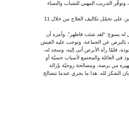
توفّر التدريب المهني للشباب والنساء
خامسًا: الخدمات الصحية. تعمل على تأمين الخدمات الصحيّة والرعاية الأولية للمحتاجين والأفراد غير القادرين على تحمّل تكاليف العلاج من خلال 11
لأبرص شفاءه. فقال له يسوع: “لقد شئت فاطهر”. وأمره أن
 بالبرص عن الجماعة، وتوجب عليه العيش
ه، فلمّا رآه الأبرص أتى إليه، وسجد له،
 في العائلة والمجتمع لأسباب حسيّة أو
هيره من برصه، ومصالحة روحيّة بإزالة
بان الشكر لله. هذا ما يجري عندما نتصالح
من زمن الصوم نحيي تذكار آلام الفادي،
5). كلّ واحد منّا يعاني من برص ما، روحيّ أو حسّيّ، أو معنويّ أو ماديّ، أو
ن ما زالوا في برصهم، كما فعل الأبرص.
الانتقام، والتحلّي بالقدرة على الصفح،
 لبنان الساعي إلى استعادة موقعه ودوره