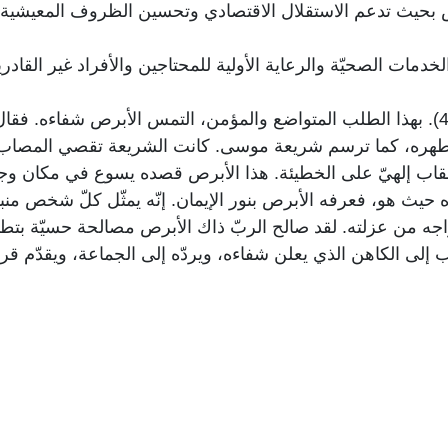
ش بحيث تدعم الاستقلال الاقتصادي وتحسين الظروف المعيشية، و
4. “إن شئت أنت قادر أن تطّهرني” (مر 1: 40). بهذا الطلب المتواضع والمؤمن، التمس ا
ن طهره، كما ترسم شريعة موسى. كانت الشريعة تقصي المصاب
 عقاب إلهيّ على الخطيئة. هذا الأبرص قصده يسوع في مكان وجود
ث هو، فعرفه الأبرص بنور الإيمان. إنّه يمثّل كلّ شخص منبوذ
راجه من عزلته. لقد صالح الربّ ذاك الأبرص مصالحة حسيّة بتط
 إلى الكاهن الذي يعلن شفاءه، ويردّه إلى الجماعة، ويقدّم قر
فاء؛ فالربّ هنا بنعمة الفداء لهذه الغاية. في كلّ يوم جمعة 
للدلالة أنّ شفاءنا ينبع من جرحه الخلاصيّ: “وبجرحه شُفينا” (أشعيا 53: 
ضامنًا معنا، شافيًا ومصالحًا، فنحمل هذه البشارة الجديدة للّذي
عتراف بخطايانا؛ ويدعونا لنكمّلها من كلّ القلب، وتجنّب الغضب و
ظلم والتعدّيات، واحترام حقوق الغير، وحفظ كرامتهم.
المجتمع هي صورة عن المصالحة الوطنيّة، وهي رسالة واضحة عن