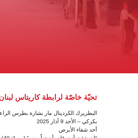
تحيّة خاصّة لرابطة كاريتاس لبنان
البطريرك الكردينال مار بشارة بطرس الرا
بكركي – الأحد 9 آذار 2025
أحد شفاء الأبرص
“إن شئت أنت قادر أن تطّهرني” (مر 1: 40).