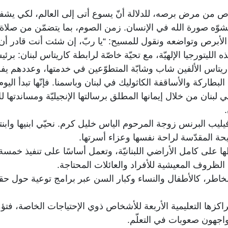
لأبرص من مرض برصه، للدلالة أنّ يسوع أتى إلى العالم، لكي ي
وّه صورة الله في الإنسان. زمن الصوم، بما يتضمّن من صلا
أبرص وتواضعه ونقول للمسيح: “يا ربّ، إن شئت أنت قادر أن تطّهرن
ذه الليتورجيا الإلهيّة، مع تحيّة خاصّة لرابطة كاريتاس لبنان: ب
اريتاس الألفين شاب وشابّة المتطوّعين في خدمتها، وعددهم يف
كة والأساقفة الكاثوليك في لبنان وباسمنا. فإنّها تبدأ اليوم ح
 في لبنان من خلال إيمانها المطلق برسالتها الإنجيليّة ومساندت
.
يليب البرنس زوجة المرحوم الياس خليل كرم. نحيّي ابنيها وابنت
يحة المقدّسة لراحة نفسها وعزاء أسرتها.
ن الظروف المعيشية للأفراد والعائلات المحتاجة.
لمخاطر، كالأطفال والنساء وكبار السن عبر برامج توعية حول حقو
ي مراكزها التعليمية الأربعة للأشخاص ذوي الإحتياجات الخاصة، ف
واجهون صعوبات في التعلّم.