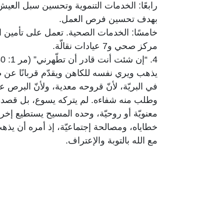
رابعًا: الخدمات التنموية وتحسين سبل العي
بهدف تحسين فرص العمل.
مركز صحي و7 عيادات نقالّة.
يذهب ويري نفسه للكاهن ويقدّم قربانًا ع
في البريّة، لأنّ قروحه معدية، ولأنّ البرص
وطلب منه شفاءه. لم يتركه يسوع، بل قصده حي
معنويّة أو روحيّة، وحده المسيح يستطيع إخ
خطاياه، ومصالحة إجتماعيّة، إذ أمره أن يذهب
مع الله بالتوبة والإعتراف.
5. الصوم هو زمن المصالحة الشاملة، زمن الش
خلقيّ أو اجتماعيّ. وحده يسوع يأتي إلينا، مت
زمن الصوم يصالحنا مع الله بالتوبة إليه والا
والعمل على إحلال العدالة والسلام، ورفع ال
6. مصالحة الأبرص مع ذاته ومع الله ومع 