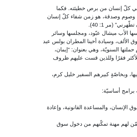
شفي كلّ إنسان من برص خطيئته. فكما
ة وصوم وصدقة، هو زمن شفاء كلّ إنسان
ي” (مر 1: 40).
رئيسها الأب ميشال عبّود، ومجلسها وسائر
وق الألف، وسيادة أخينا المطران بولس عبد
ملتها السنويّة، وهي بعنوان: “إيمان،
ها للأكثر فقرًا وللذين قست عليهم ظروف
يها، وبخاصّةٍ كبيرهم السفير خليل كرم،
ق الإنسان، والمساعدة القانونية، وإعادة
تؤمّن لهم مهنة تمكّنهم من دخول سوق