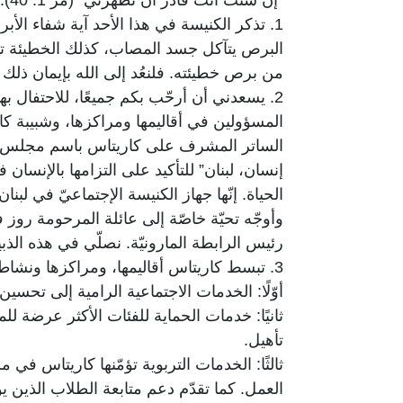
1. تذكر الكنيسة في هذا الأحد آية شفاء ا
البرص يتآكل جسد المصاب، كذلك الخطيئة تش
من برص خطيئته. فلنعُد إلى الله بإيمان ذلك ال
2. يسعدني أن أرحّب بكم جميعًا، للاحتفال به
المسؤولين في أقاليمها ومراكزها، وشبيبة ك
الساتر المشرف على كاريتاس باسم مجلس البطار
إنسان، لبنان” للتأكيد على التزامها بالإنسان
الحياة. إنّها جهاز الكنيسة الإجتماعيّ في لبنان
وأوجّه تحيّة خاصّة إلى عائلة المرحومة روز ف
رئيس الرابطة المارونيّة. نصلّي في هذه الذب
3. تبسط كاريتاس أقاليمها، ومراكزها ونشاطها على كامل الأراضي اللبنانيّة، وتعمل أساسًا على تنفيذ خمسة برامج أساسيّة:
أوّلًا: الخدمات الاجتماعية الرامية إلى تحسي
ثانيًا: خدمات الحماية للفئات الأكثر عرضة ل
تأهيل.
ثالثًا: الخدمات التربوية تؤمّنها كاريتاس ف
العمل. كما تقدّم دعم متابعة الطلاب الذين ي