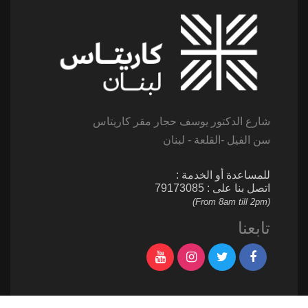
شارع الدكتور يوسف حجار مقر كاريتاس
سن الفيل -القلعة - لبنان
للمساعدة أو الخدمة :
اتصل بنا على : 79173085
(From 8am till 2pm)
تابعنا