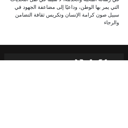
التي يمر بها الوطن، وداعيًا إلى مضاعفة الجهود في
سبيل صون كرامة الإنسان وتكريس ثقافة التضامن
والرجاء
شارع الدكتور يوسف حجار مقر كاريتاس
سن الفيل -القلعة - لبنان
للمساعدة أو الخدمة :