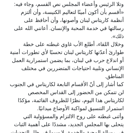
وتلا الرئيس وأعضاء المجلس نص القسم، وجاء فيه:
«أقسم بأن أكون أمينًا لتعاليم الكنيسة، وأن ألتزم
أنظمة كاريتاس لبنان وأصونها، وأن أحافظ على
رسالتها في خدمة المحبة والإنسان. أعانني الله على
ذلك».
وخلال اللقاء، أطلع الأب غاوي غبطته على خطة
طوارئ أعدّتها كاريتاس لبنان تحسبًا لأي تطورات أمنية
أو اندلاع حرب في لبنان، بما يضمن استمرارية العمل
الإنساني وتلبية احتياجات المتضررين في مختلف
المناطق.
كما أشار إلى أنّ الأقسام التابعة لكاريتاس في الجنوب
لن تتمكن من الحضور إلى القداس المخصص
لكاريتاس هذا اليوم، نظرًا للظروف القائمة، مؤكدًا
استمرار التنسيق لمواكبة الأوضاع ميدانيًا.
وأثنى غبطته على روح الالتزام والمسؤولية التي
يتحلى بها المجلس الجديد، مشددًا على أهمية الثبات
في رسالة المحبة والخدمة، لا سيما في ظل التحديات