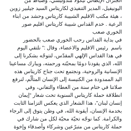
الجنرال الإيطالي نيكولا مندوليسي، وضباط من
اليونيفيل، المدير التنفيذي لكاريتاس السيد جيلبير زوين
، هيئة مكتب الاقليم الشبيبة كاريتاس وحشد من ابناء
الرعية . خدم القداس شبيبة كاريتاس اقليم صور
الخوري صعب
في بداية القداس رحب الخوري صعب بالحضور
باسم رئيس الاقليم والاعضاء، وقال :” نلتقي اليوم
في هذا القداس الإلهي المقدّس، لنتوجّه بشكرنا إلى
الله، الذي يقودنا دومًا بمحبّته ورحمته، ويبارك مساعينا
الإنسانية والروحية، ونجتمع تحت جناح كاريتاس هذه
اليد الممدودة من الكنيسة إلى الإنسان المتألّم، لنرفع
صلاتنا في ختام سنة من العطاء والتفاني، وفي
انطلاقة حملة كاريتاس السنوية تحت شعار “إيمان
إنسان لبنان”، هذا الشعار الذي يعكس التزامنا الثابت
بخدمة الإنسان، أيقونة الله، في وطن يتوق إلى الرجاء
والكرامة. كما نوجّه تحيّة محبّة لكل من شارك في
حملة كاريتاس من متبرّعين وشركاء وأصدقاء وإخوة