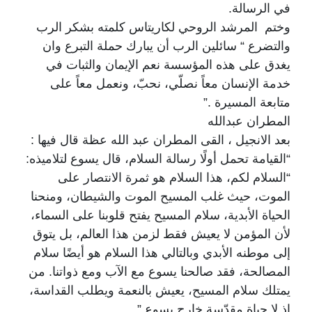
في الرسالة.
وختم المرشد الروحي لكاريتاس كلمته بشكر الرب
والتضرع “ سائلين الرب أن يبارك حملة التبرع وان
يغدق على هذه المؤسسة نعم الإيمان والثبات في
خدمة الإنسان معاً نصلّي، نحبّ، ونعمل معاً على
متابعة المسيرة .”
المطران عبدالله
بعد الانجيل ، القى المطران عبد الله عظة قال فيها :
“القيامة تحمل أولًا رسالة السلام، قال يسوع لتلاميذه:
“السلام لكم، هذا السلام هو ثمرة الانتصار على
الموت، حيث غلب المسيح الموت والشيطان، ومنحنا
الحياة الأبدية، سلام المسيح يفتح قلوبنا على السماء،
لأن المؤمن لا يعيش فقط لزمن هذا العالم، بل يتوق
إلى موطنه الأبدي وبالتالي هذا السلام هو أيضًا سلام
المصالحة، فقد صالحنا يسوع مع الآب ومع ذواتنا. من
يمتلك سلام المسيح، يعيش بالنعمة ويطلب القداسة،
إذ لا حياة مقدّسة خارج يسوع.”