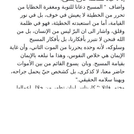
واضاف ” المسيح دعانا للتوبة ومغفرة الخطايا من
تحرر من الخطيئة لا يعيش في خوف، بل في نور
القيامة، أما من استعبدته الخطيئة، فهو في ظلمة
وقلق، واشار الى ان البرّ ليس من الإنسان، بل من
الله فنحن لا نتبرر بأفكارنا، بل بأفكار المسيح
وسلوكه، لأنه وحده يحررنا من الموت الثاني، وأن غاية
الإيمان هي خلاص النفوس، وهذا ما نبلغه بالإيمان
بقيامة المسيح. وبان يسوع القائم من بين الأموات
حاضر معنا، لا كذكرى، بل كشخص حيّ يحمل جراحه،
ويهبنا سلامه الحقيقي.”
وختم قائلا :” كاريتاس لبنان تظهر من خلال اعمالها
ونشاطاتها وجه المسيح الحي في كنيسته، وتؤمن ان
رسالتها هي اظهار وجه المسيح للفقير والمريض
والمحتاج والمهمل، وهي التي تجعلنا نبصر المسيح
ونلمسه ونشعربه بيننا. كاريتاس هي شهادة الجماعة
المسيحية الاولى المتماسكة في المحبة.”