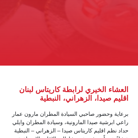
العشاء الخيري لرابطة كاريتاس لبنان
اقليم صيدا، الزهراني، النبطية
برعاية وحضور صاحبي السيادة المطران مارون عمار
راعي ابرشية صيدا المارونية، وسيادة المطران وايلي
حداد نظم اقليم كاريتاس صيدا – الزهراني – النبطية