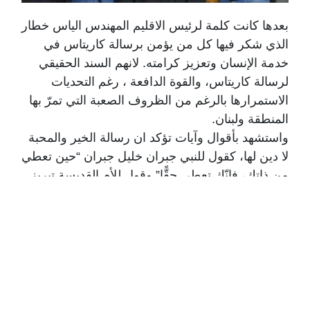
بعدها كانت كلمة لرئيس الاقليم المهندس الياس خطار
الذي شكر فيها كل من يؤمن برسالة كاريتاس في
خدمة الإنسان وتعزيز كرامته. لانهم السند الحقيقي
لرسالة كاريتاس، والقوة الدافعة ، رغم التحديات
الاستمرارها بالرغم من الظروف الصعبة التي تمرّ بها
المنطقة ولبنان.
واستشهد بأقوال وآيات تؤكد ان رسالة الخير والمحبة
لا دين لها، كقول للنبي جبران خليل جبران “حين تعطي
من ذاتك، فإنّك تعطي حقًّا” وقول للأم القديسة تيريز
دي كالكوتا “ما نفعله قد يكون قطرة في محيط، لكن
لولاها، لكان المحيط أقلّ” وآية في كتاب االله
العزيز”لَن تَنَالُوا الْبِرَّ حَتَّى تُنْفِقُوا مِمَّا تُحِبُّونَ ۚ وَمَا تُنْفِقُوا
مِنْ شَيْءٍ فَإِنَّ اللَّهَ بِهِ عَلِيمٌ.” 🔹 سورة آل عمران،
الآية 92.
واضاف:” في هذا اللقاء المميّز، الذي يجمعنا حول
رسالة المحبّة والخدمة، أودّ، بصفتي رئيس كاريتاس