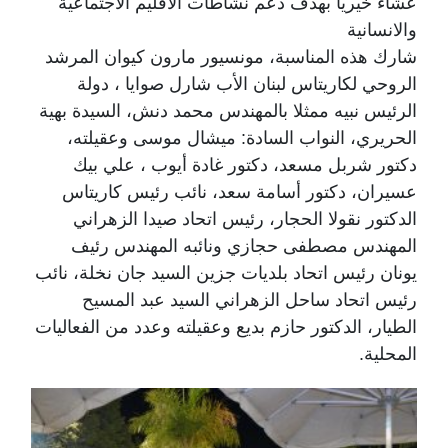
عشاءً خيرياً بهدف دعم نشاطات الاقليم الاجتماعية
والانسانية
شارك هذه المناسبة، مونسيور مارون كيوان المرشد
الروحي لكاريتاس لبنان الأب شارل صوايا ، دولة
الرئيس نبيه ممثلا بالمهندس محمد دنش، السيدة بهية
الحريري، النواب السادة: ميشال موسى وعقيلته،
دكتور شربل مسعد، دكتور غادة أيوب ، علي بيك
عسيران، دكتور أسامة سعد، نائب رئيس كاريتاس
الدكتور نقولا الحجار، رئيس اتحاد صيدا الزهراني
المهندس مصطفى حجازي ونائبه المهندس رئيف
يونان رئيس اتحاد بلديات جزين السيد جان نخلة، نائب
رئيس اتحاد ساحل الزهراني السيد عبد المسيح
الطيار، الدكتور حازم بديع وعقيلته وعدد من الفعاليات
المحلية.