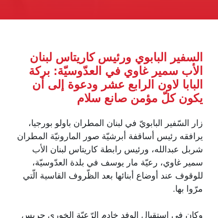
السفير البابوي ورئيس كاريتاس لبنان
الأب سمير غاوي في العدّوسيّة: بركة
البابا لاون الرابع عشر ودعوة إلى أن
يكون كلّ مؤمن صانع سلام
زار السّفير البابويّ في لبنان المطران باولو بورجيا،
يرافقه رئيس أساقفة أبرشيّة صور المارونيّة المطران
شربل عبدالله، ورئيس رابطة كاريتاس لبنان الأب
سمير غاوي، رعيّة مار يوسف في بلدة العدّوسيّة،
للوقوف عند أوضاع أبنائها بعد الظّروف القاسية الّتي
مرّوا بها.
وكان في استقبال الوفد خادم الرّعيّة الخوري جريس