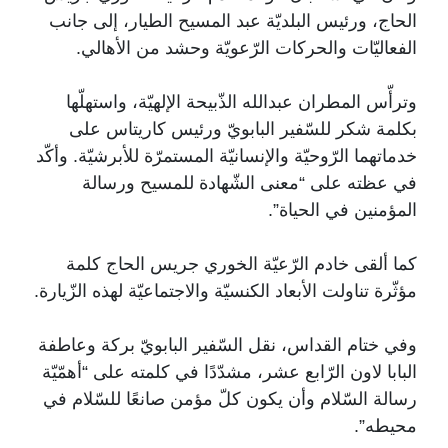
الحاج، ورئيس البلديّة عبد المسيح الطيار، إلى جانب
الفعاليّات والحركات الرّعويّة وحشد من الأهالي.
وترأّس المطران عبدالله الذّبيحة الإلهيّة، واستهلّها
بكلمة شكر للسّفير البابويّ ورئيس كاريتاس على
خدماتهما الرّوحيّة والإنسانيّة المستمرّة للأبرشيّة. وأكّد
في عظته على “معنى الشّهادة للمسيح ورسالة
المؤمنين في الحياة”.
كما ألقى خادم الرّعيّة الخوري جريس الحاج كلمة
مؤثّرة تناولت الأبعاد الكنسيّة والاجتماعيّة لهذه الزّيارة.
وفي ختام القداس، نقل السّفير البابويّ بركة وعاطفة
البابا لاون الرّابع عشر، مشدّدًا في كلمته على “أهمّيّة
رسالة السّلام وأن يكون كلّ مؤمن صانعًا للسّلام في
محيطه”.