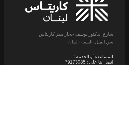
شارع الدكتور يوسف حجار مقر كاريتاس
سن الفيل -القلعة - لبنان
للمساعدة أو الخدمة :
اتصل بنا على : 79173085
(From 8am till 2pm)
تابعنا
إتصل بنا
961 1 517 012