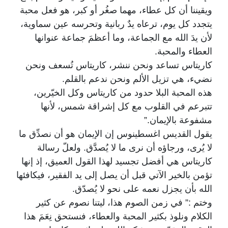
ويقيننا أن كل عطاء، مهما صغُر أو كبر، هو فعل محبة
يتجدد كل يوم، ترعاه يدٌ ربانية وتحرسه عين سماوية،
لأن يدَ الله مع الجماعة، وما أعظمَ جماعة عنوانها
العطاء والمحبة.
كاريتاس تساعد ونحن ننشر، كاريتاس تُسعف ونحن
نضيء، هي تزيل الألم ونحن ندعم بالقلم.
هذه المحبة البلا حدود من كاريتاس وكل الخيّرين،
تتبرعم في القلوب مع كل إشراقة شمس، لأنها
مشفوعة بالإيمان.”
يقول القديس اغسطينوس إن الإيمان هو أن نصدِّق ما
لا يُرى، ورجاؤه أن نرى ما لا يُصدَّق. ولعلّ رسالة
كاريتاس هي أفضل تجسيد لهذا القول العميق، إذ إنها
تؤمن بالخير الآتي قبل أن يصل إلى يد الفقير، فيكافئها
الله بأن يجزل نعمه على نحو لا يُصدّق.
وختم :” في زمن الصوم هذا، ليتنا نصوم عن كثير
الكلام ونلوذ بكثير المحبة والعطاء، فنستحق نِعَمَ هذا