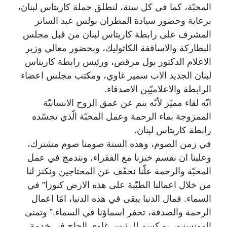
المحبّة، كما في كل سنة، لنطلق حملة كاريتاس لبنان،
برعاية وحضور سيادة المطران بولس عبد الساتر
المشرف على رابطة كاريتاس لبنان من قبل مجلس
البطاركة والاساقفة الكاثوليك، وبحضور معالي وزير
الاعلام الدكتور بول مرقص، ورئيس رابطة كاريتاس
لبنان الجديد الاب سمير غاوي، ومكتب مجلس اعضاء
الرابطة والاعلاميّين الاصدقاء.
انّه لقاء مميّز لأنّه ينم عن عمق الروح الانسانيّة
الممزوجة بماء الرحمة وعمل المحبّة الّذي تجسّده
رابطة كاريتاس لبنان.
في زمن الصوم، وهذه السنة صومنا صوم مشترك،
وعلينا ان نقسم خبزنا مع الفقراء، ونندمج في عمل
المحبّة والرحمة علّنا نخفّف عن المحتاجين ونكنز لنا
من خلال اعمالنا الطيّبة على هذه الارض كنوزا” في
السماء. فمال الدنيا يبقى في هذه الدنيا، امّا اعمال
الرحمة والصدقة، تحفر اسماؤنا في السماء.” وتمنى
المونسنيور بو كسم للرئيس غاوي الجاح في خدمة