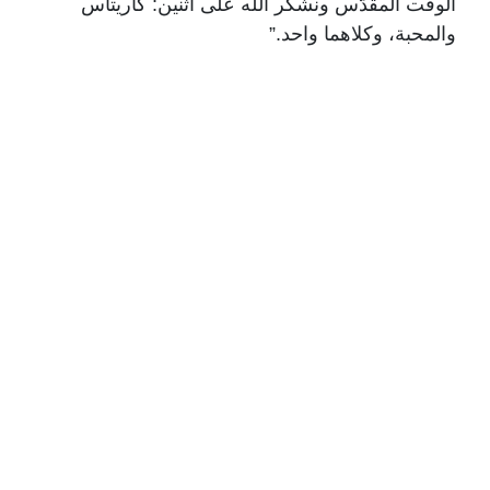
الوقت المقدّس ونشكر الله على اثنين: كاريتاس
والمحبة، وكلاهما واحد.”
الاب غاوي
في كلمته توجه رئيس رابطة كاريتاس لبنان الاب
سمير غاوي الى الحضور بالقول: “أحييكم جميعًا،
وأشكركم لأنكم اليوم لا تحضرون مؤتمرًا صحفيًا
فحسب، بل تشاركون في إطلاق صرخة محبة، ونداء
ضمير، ورسالة رجاء، تحت عنوان حملتنا لهذا العام:
“محبة بلا حدود.”
هذا الشعار لم يُختر صدفة. لم نبحث عن كلمات
جميلة، بل عن كلمات صادقة. لأن المحبة الحقيقية،
عندما تكون أصيلة، لا تعرف حدودًا جغرافية، ولا
حواجز اجتماعية، ولا تمييزًا دينيًا، ولا شروطًا مسبقة.
المحبة الحقيقية هي التي ترى الإنسان أولًا… الإنسان
قبل أي شيء آخر.