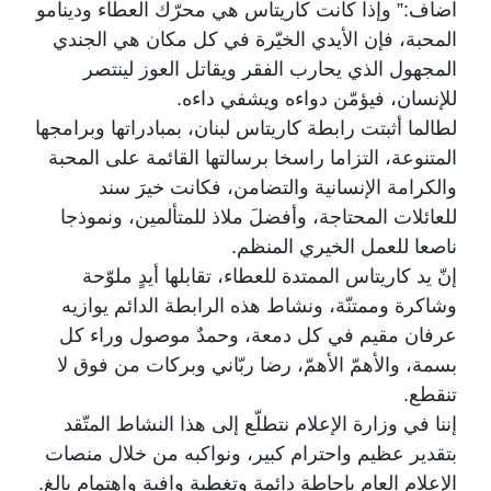
اضاف:” وإذا كانت كاريتاس هي محرّك العطاء ودينامو
المحبة، فإن الأيدي الخيّرة في كل مكان هي الجندي
المجهول الذي يحارب الفقر ويقاتل العوز لينتصر
للإنسان، فيؤمّن دواءه ويشفي داءه.
لطالما أثبتت رابطة كاريتاس لبنان، بمبادراتها وبرامجها
المتنوعة، التزاما راسخا برسالتها القائمة على المحبة
والكرامة الإنسانية والتضامن، فكانت خيرَ سند
للعائلات المحتاجة، وأفضلَ ملاذ للمتألمين، ونموذجا
ناصعا للعمل الخيري المنظم.
إنّ يد كاريتاس الممتدة للعطاء، تقابلها أيدٍ ملوّحة
وشاكرة وممتنّة، ونشاط هذه الرابطة الدائم يوازيه
عرفان مقيم في كل دمعة، وحمدٌ موصول وراء كل
بسمة، والأهمّ الأهمّ، رضا ربّاني وبركات من فوق لا
تنقطع.
إننا في وزارة الإعلام نتطلّع إلى هذا النشاط المتّقد
بتقدير عظيم واحترام كبير، ونواكبه من خلال منصات
الإعلام العام بإحاطة دائمة وتغطية وافية واهتمام بالغ.