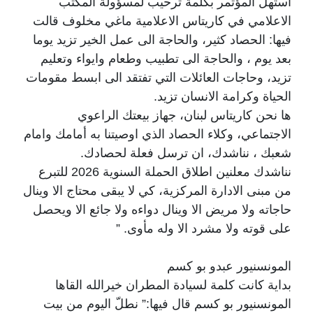
استهل المؤتمر بكلمة ترحيب لمسؤولة المكتب
الاعلامي في كاريتاس الاعلامية ماغي مخلوف قالت
فيها: الحصاد كثير، والحاجة الى عمل الخير تزيد يوما
بعد يوم ، والحاجة الى تطبيب وطعام وايواء وتعليم
تزيد، وحاجات العائلات التي تفتقد الى ابسط مقومات
الحياة وكرامة الانسان تزيد.
ها نحن كاريتاس لبنان، جهاز بيعتك الراعوي
الاجتماعي، وكلاء الحصاد الذي اوصيتنا به أمامك وامام
شعبك ، نناشدك، ان ترسل فعلة لحصادك.
نناشدك معلنين اطلاق الحملة السنوية 2026 للتبرع
من مبنى الادارة المركزية، كي لا يبقى محتاج الا وينال
حاجاته ولا مريض الا وينال دواءه ولا جائع الا ويحصل
على قوته ولا مشرد الا وله مأوى. ”
المونسنيور عبدو بو كسم
بداية كانت كلمة لسيادة المطران خيرالله القاها
المونسنيور بو كسم قال فيها:” نطلّ اليوم من بيت